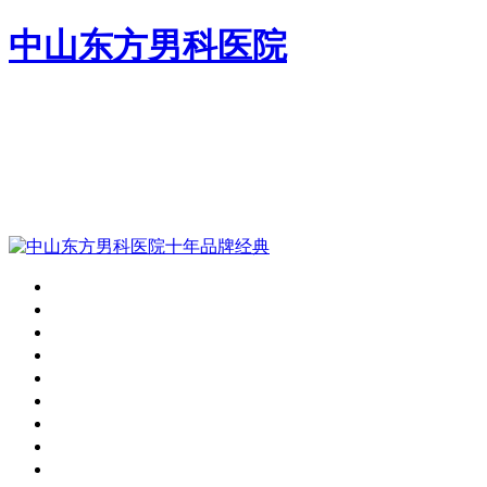
中山东方男科医院
温馨提示：广东中山东方医院男
询医师或专业医生，避免误诊
首页
医院介绍
医院动态
医院环境
健康资讯
健康知识
来院线路
有问必答
预约挂号