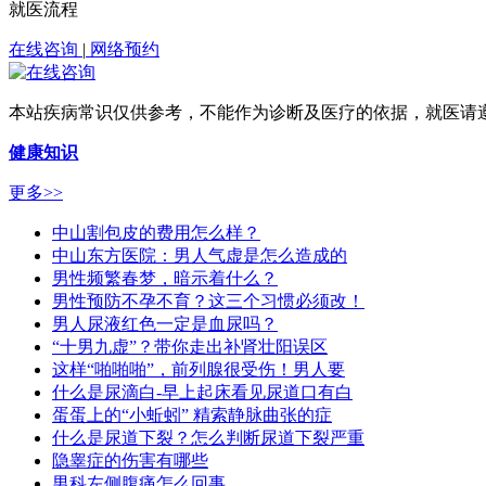
就医流程
在线咨询
|
网络预约
本站疾病常识仅供参考，不能作为诊断及医疗的依据，就医请
健康知识
更多>>
中山割包皮的费用怎么样？
中山东方医院：男人气虚是怎么造成的
男性频繁春梦，暗示着什么？
男性预防不孕不育？这三个习惯必须改！
男人尿液红色一定是血尿吗？
“十男九虚”？带你走出补肾壮阳误区
这样“啪啪啪”，前列腺很受伤！男人要
什么是尿滴白-早上起床看见尿道口有白
蛋蛋上的“小蚯蚓” 精索静脉曲张的症
什么是尿道下裂？怎么判断尿道下裂严重
隐睾症的伤害有哪些
男科左侧腹痛怎么回事