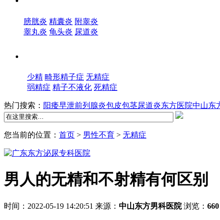
膀胱炎
精囊炎
附睾炎
睾丸炎
龟头炎
尿道炎
男性不育
少精
畸形精子症
无精症
弱精症
精子不液化
死精症
热门搜索：
阳痿
早泄
前列腺炎
包皮包茎
尿道炎
东方医院
中山东
您当前的位置：
首页
>
男性不育
>
无精症
男人的无精和不射精有何区别
时间：2022-05-19 14:20:51 来源：
中山东方男科医院
浏览：
660