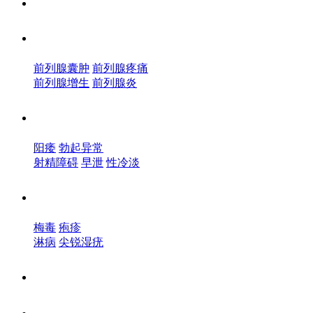
在线问诊
前列腺疾病
前列腺囊肿
前列腺疼痛
前列腺增生
前列腺炎
性功能障碍
阳痿
勃起异常
射精障碍
早泄
性冷淡
性传播疾病
梅毒
疱疹
淋病
尖锐湿疣
生殖整形
生殖感染