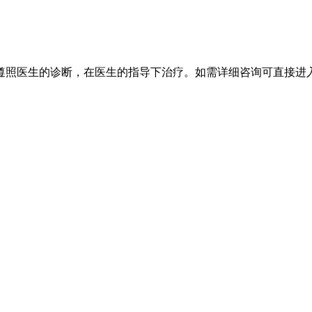
遵照医生的诊断，在医生的指导下治疗。如需详细咨询可直接进