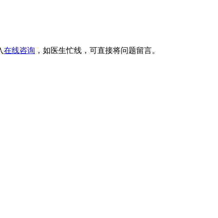
入
在线咨询
，如医生忙线，可直接将问题留言。